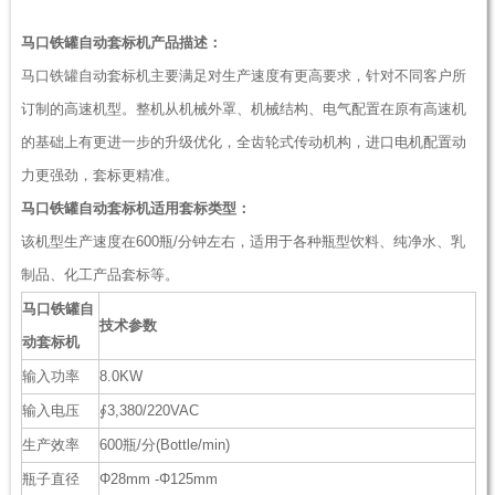
马口铁罐自动套标机产品描述：
马口铁罐自动套标机主要满足对生产速度有更高要求，针对不同客户所
订制的高速机型。整机从机械外罩、机械结构、电气配置在原有高速机
的基础上有更进一步的升级优化，全齿轮式传动机构，进口电机配置动
力更强劲，套标更精准。
马口铁罐自动套标机适用套标类型：
该机型生产速度在600瓶/分钟左右，适用于各种瓶型饮料、纯净水、乳
制品、化工产品套标等。
马口铁罐自
技术参数
动套标机
输入功率
8.0KW
输入电压
∮3,380/220VAC
生产效率
600瓶/分(Bottle/min)
瓶子直径
Φ28mm -Φ125mm